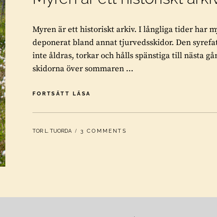
Myren är ett historiskt arkiv. I långliga tider har
deponerat bland annat tjurvedsskidor. Den syrefa
inte åldras, torkar och hålls spänstiga till nästa 
skidorna över sommaren …
MYREN
FORTSÄTT LÄSA
ÄR
ETT
HISTORISKT
BY
TOR L. TUORDA
3 COMMENTS
ARKIV