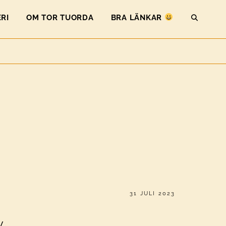
RI
OM TOR TUORDA
BRA LÄNKAR
SEAR
PUBLICERAT
31 JULI 2023
v