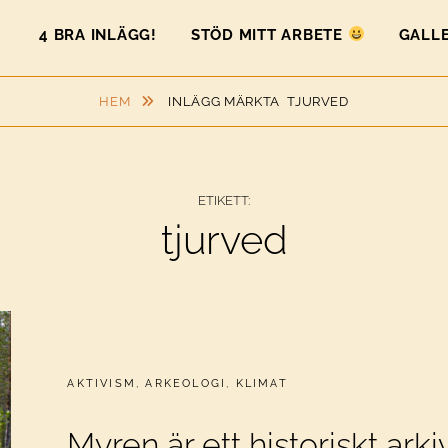
4 BRA INLÄGG!
STÖD MITT ARBETE
GALLE
HEM
INLÄGG MÄRKTA
TJURVED
ETIKETT:
tjurved
CATEGORIES:
AKTIVISM
,
ARKEOLOGI
,
KLIMAT
Myren är ett historiskt arki