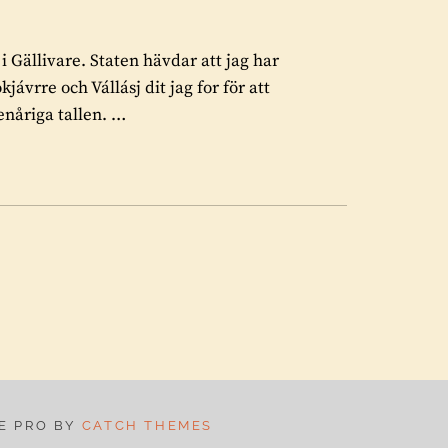
 i Gällivare. Staten hävdar att jag har
okjávrre och Vállásj dit jag for för att
enåriga tallen. …
IE PRO BY
CATCH THEMES