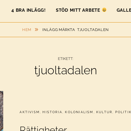
4 BRA INLÄGG!
STÖD MITT ARBETE
GALLE
HEM
INLÄGG MÄRKTA
TJUOLTADALEN
ETIKETT:
tjuoltadalen
CATEGORIES:
AKTIVISM
,
HISTORIA
,
KOLONIALISM
,
KULTUR
,
POLITI
Rättigheter