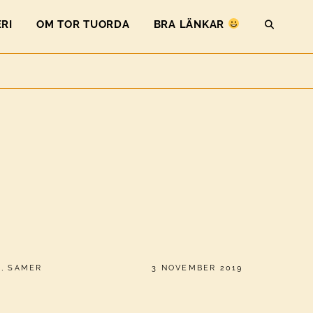
RI
OM TOR TUORDA
BRA LÄNKAR
SEAR
PUBLICERAT
K
,
SAMER
3 NOVEMBER 2019