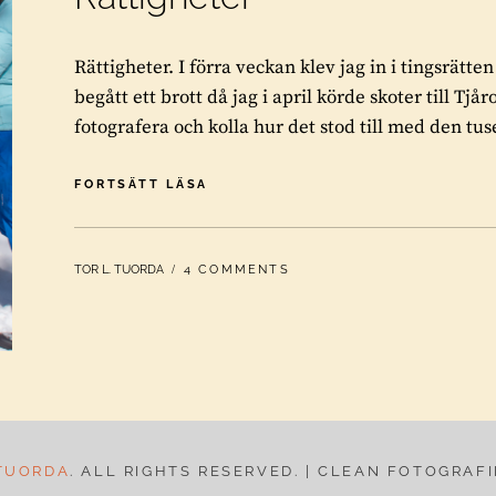
Rättigheter. I förra veckan klev jag in i tingsrätten
begått ett brott då jag i april körde skoter till Tjår
fotografera och kolla hur det stod till med den tus
RÄTTIGHETER
FORTSÄTT LÄSA
BY
TOR L. TUORDA
4 COMMENTS
TUORDA
. ALL RIGHTS RESERVED. | CLEAN FOTOGRAF