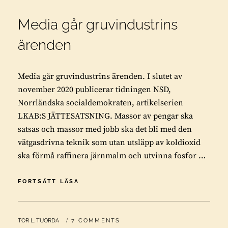
Media går gruvindustrins
ärenden
Media går gruvindustrins ärenden. I slutet av
november 2020 publicerar tidningen NSD,
Norrländska socialdemokraten, artikelserien
LKAB:S JÄTTESATSNING. Massor av pengar ska
satsas och massor med jobb ska det bli med den
vätgasdrivna teknik som utan utsläpp av koldioxid
ska förmå raffinera järnmalm och utvinna fosfor …
MEDIA
FORTSÄTT LÄSA
GÅR
GRUVINDUSTRINS
ÄRENDEN
BY
TOR L. TUORDA
7 COMMENTS