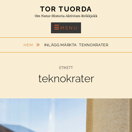
Skip
TOR TUORDA
to
Om Natur-Historia-Aktivism-Kvikkjokk
content
MENU
HEM
INLÄGG MÄRKTA
TEKNOKRATER
ETIKETT:
teknokrater