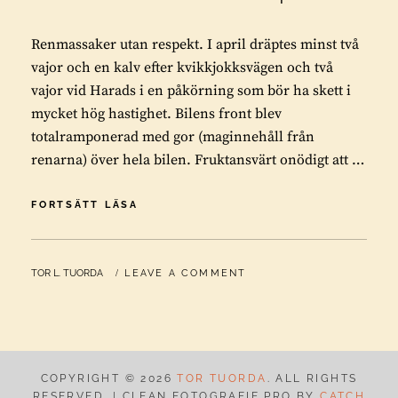
Renmassaker utan respekt. I april dräptes minst två
vajor och en kalv efter kvikkjokksvägen och två
vajor vid Harads i en påkörning som bör ha skett i
mycket hög hastighet. Bilens front blev
totalramponerad med gor (maginnehåll från
renarna) över hela bilen. Fruktansvärt onödigt att …
RENMASSAKER
FORTSÄTT LÄSA
UTAN
RESPEKT
BY
TOR L. TUORDA
LEAVE A COMMENT
COPYRIGHT © 2026
TOR TUORDA
. ALL RIGHTS
RESERVED. | CLEAN FOTOGRAFIE PRO BY
CATCH