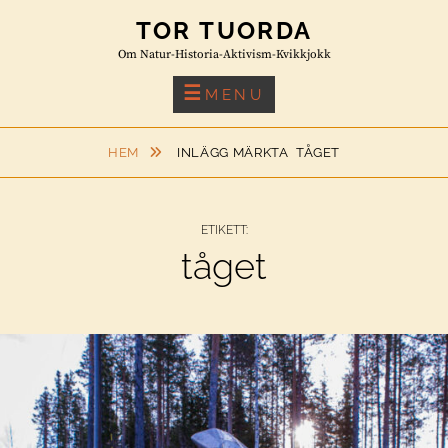
Skip
TOR TUORDA
to
Om Natur-Historia-Aktivism-Kvikkjokk
content
MENU
HEM
INLÄGG MÄRKTA
TÅGET
ETIKETT:
tåget