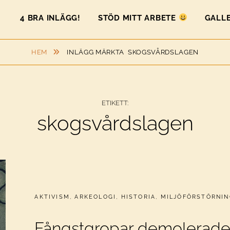
4 BRA INLÄGG!
STÖD MITT ARBETE
GALLE
HEM
INLÄGG MÄRKTA
SKOGSVÅRDSLAGEN
ETIKETT:
skogsvårdslagen
CATEGORIES:
AKTIVISM
,
ARKEOLOGI
,
HISTORIA
,
MILJÖFÖRSTÖRNIN
Fångstgropar demolerade