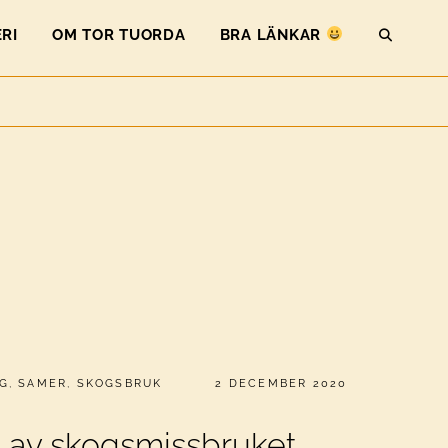
RI
OM TOR TUORDA
BRA LÄNKAR
SEAR
PUBLICERAT
G
,
SAMER
,
SKOGSBRUK
2 DECEMBER 2020
 av skogsmissbruket