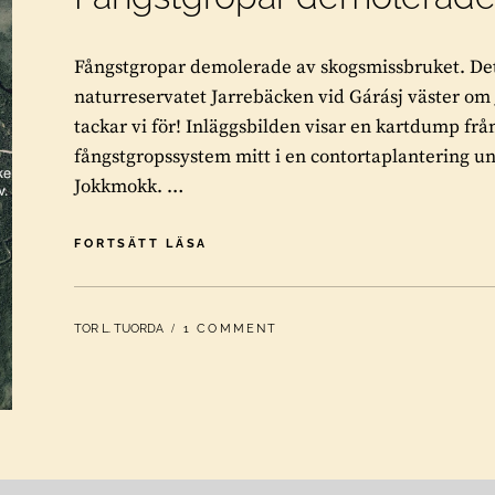
Fångstgropar demolerade av skogsmissbruket. Det
naturreservatet Jarrebäcken vid Gárásj väster om
tackar vi för! Inläggsbilden visar en kartdump frå
fångstgropssystem mitt i en contortaplantering un
Jokkmokk. …
FÅNGSTGROPAR
FORTSÄTT LÄSA
DEMOLERADE
AV
SKOGSMISSBRUKET
BY
TOR L. TUORDA
1 COMMENT