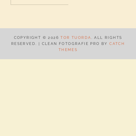
efter:
K
COPYRIGHT © 2026
TOR TUORDA
. ALL RIGHTS
RESERVED. | CLEAN FOTOGRAFIE PRO BY
CATCH
THEMES