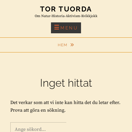
Skip
TOR TUORDA
to
Om Natur-Historia-Aktivism-Kvikkjokk
content
MENU
HEM
Inget hittat
Det verkar som att vi inte kan hitta det du letar efter.
Prova att göra en sökning.
Sök
S
Ö