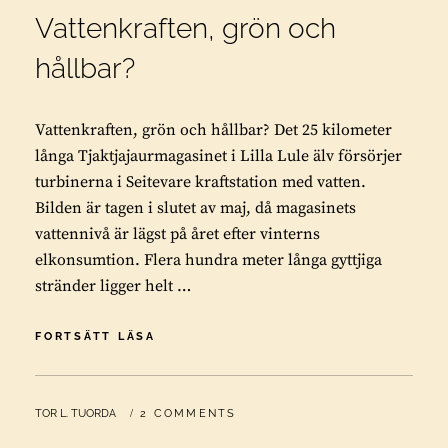
Vattenkraften, grön och
hållbar?
Vattenkraften, grön och hållbar? Det 25 kilometer
långa Tjaktjajaurmagasinet i Lilla Lule älv försörjer
turbinerna i Seitevare kraftstation med vatten.
Bilden är tagen i slutet av maj, då magasinets
vattennivå är lägst på året efter vinterns
elkonsumtion. Flera hundra meter långa gyttjiga
stränder ligger helt …
VATTENKRAFTEN,
FORTSÄTT LÄSA
GRÖN
OCH
HÅLLBAR?
BY
TOR L. TUORDA
2 COMMENTS