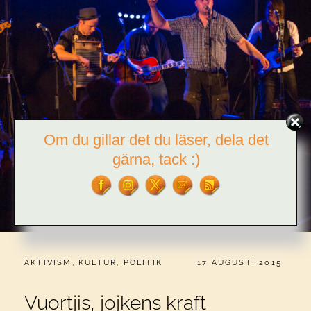
Om du gillar det du läser, dela det
gärna, tack :)
CATEGORIES:
PUBLICERAT
AKTIVISM
,
KULTUR
,
POLITIK
17 AUGUSTI 2015
Vuortjis, jojkens kraft