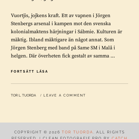
Vuortjis, jojkens kraft. Ett av vapnen i Jörgen
Stenbergs arsenal i kampen mot den svenska
kolonialmaktens härjningar i Sábmie. Kulturen är
mäktig. Ibland mäktigare än något annat. Som
Jörgen Stenberg med band på Same SM i Malå i
helgen. Där överheten fick gestalt av samma …
VUORTJIS,
FORTSÄTT LÄSA
JOJKENS
KRAFT
BY
TOR L. TUORDA
LEAVE A COMMENT
COPYRIGHT © 2026
TOR TUORDA
. ALL RIGHTS
RESERVED. | CLEAN FOTOGRAFIE PRO BY
CATCH