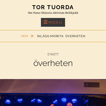
Skip
TOR TUORDA
to
Om Natur-Historia-Aktivism-Kvikkjokk
content
MENU
HEM
INLÄGG MÄRKTA
ÖVERHETEN
ETIKETT:
överheten