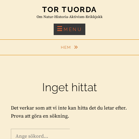
Skip
TOR TUORDA
to
Om Natur-Historia-Aktivism-Kvikkjokk
content
MENU
HEM
Inget hittat
Det verkar som att vi inte kan hitta det du letar efter.
Prova att göra en sökning.
Sök
S
Ö