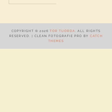
efter:
K
COPYRIGHT © 2026
TOR TUORDA
. ALL RIGHTS
RESERVED. | CLEAN FOTOGRAFIE PRO BY
CATCH
THEMES