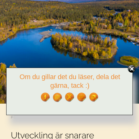
Om du gillar det du läser, dela det
gärna, tack :)
CATEGORIES:
PUBLICERAT
POLITIK
12 JULI 2015
Utveckling är snarare