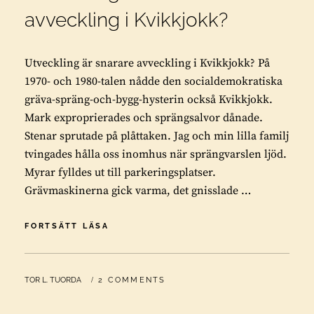
avveckling i Kvikkjokk?
Utveckling är snarare avveckling i Kvikkjokk? På
1970- och 1980-talen nådde den socialdemokratiska
gräva-spräng-och-bygg-hysterin också Kvikkjokk.
Mark exproprierades och sprängsalvor dånade.
Stenar sprutade på plåttaken. Jag och min lilla familj
tvingades hålla oss inomhus när sprängvarslen ljöd.
Myrar fylldes ut till parkeringsplatser.
Grävmaskinerna gick varma, det gnisslade …
UTVECKLING
FORTSÄTT LÄSA
ÄR
SNARARE
AVVECKLING
BY
TOR L. TUORDA
2 COMMENTS
I
KVIKKJOKK?