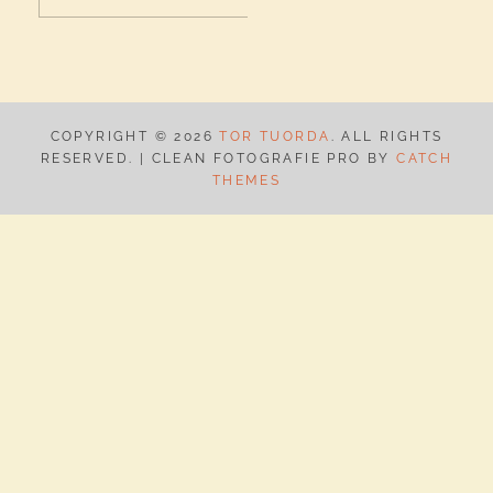
efter:
K
COPYRIGHT © 2026
TOR TUORDA
. ALL RIGHTS
RESERVED. | CLEAN FOTOGRAFIE PRO BY
CATCH
THEMES