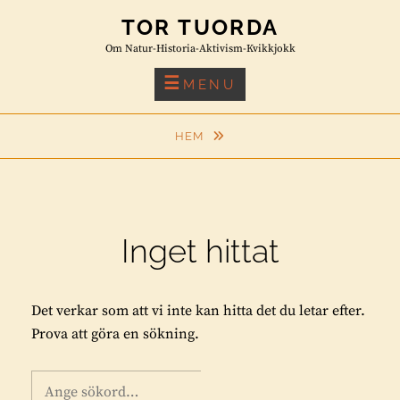
Skip
TOR TUORDA
to
Om Natur-Historia-Aktivism-Kvikkjokk
content
MENU
HEM
Inget hittat
Det verkar som att vi inte kan hitta det du letar efter.
Prova att göra en sökning.
Sök
S
Ö