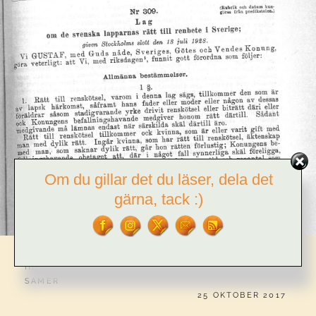
Om du gillar det du läser, dela det
gärna, tack :)
CATEGORIES:
HISTORIA
,
KOLONIALISM
,
KULTUR
,
POLITIK
,
RASISM
,
SAMER
PUBLICERAT
25 OKTOBER 2017