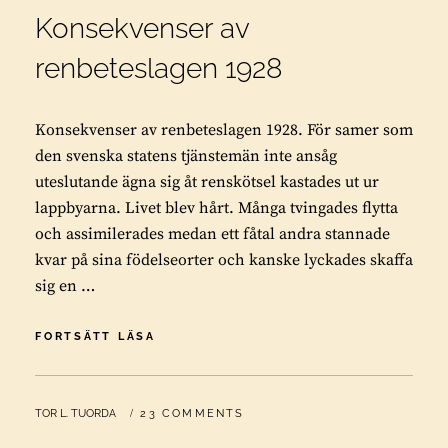
Konsekvenser av
renbeteslagen 1928
Konsekvenser av renbeteslagen 1928. För samer som
den svenska statens tjänstemän inte ansåg
uteslutande ägna sig åt renskötsel kastades ut ur
lappbyarna. Livet blev hårt. Många tvingades flytta
och assimilerades medan ett fåtal andra stannade
kvar på sina födelseorter och kanske lyckades skaffa
sig en …
KONSEKVENSER
FORTSÄTT LÄSA
AV
RENBETESLAGEN
1928
BY
TOR L. TUORDA
23 COMMENTS