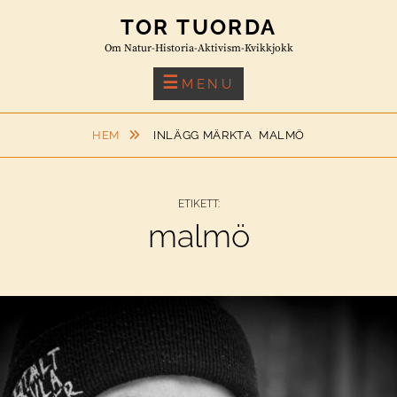
Skip
TOR TUORDA
to
Om Natur-Historia-Aktivism-Kvikkjokk
content
MENU
HEM
INLÄGG MÄRKTA
MALMÖ
ETIKETT:
malmö