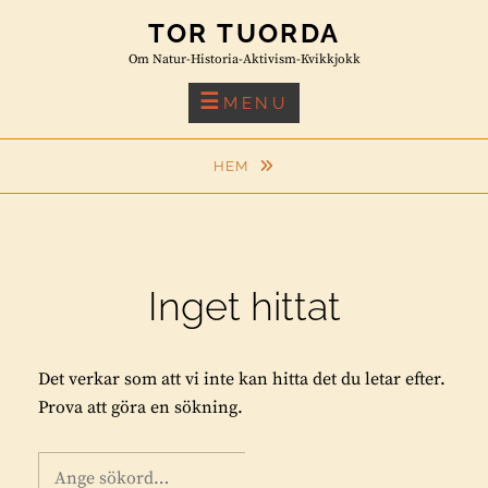
Skip
TOR TUORDA
to
Om Natur-Historia-Aktivism-Kvikkjokk
content
MENU
HEM
Inget hittat
Det verkar som att vi inte kan hitta det du letar efter.
Prova att göra en sökning.
Sök
S
Ö