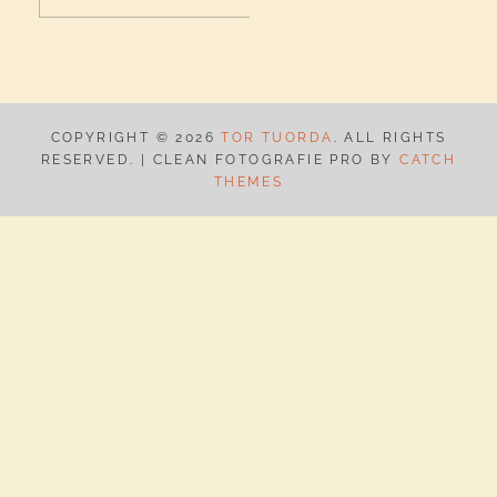
efter:
K
COPYRIGHT © 2026
TOR TUORDA
. ALL RIGHTS
RESERVED. | CLEAN FOTOGRAFIE PRO BY
CATCH
THEMES