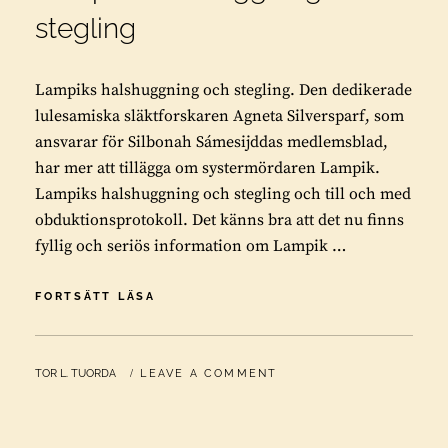
stegling
Lampiks halshuggning och stegling. Den dedikerade
lulesamiska släktforskaren Agneta Silversparf, som
ansvarar för Silbonah Sámesijddas medlemsblad,
har mer att tillägga om systermördaren Lampik.
Lampiks halshuggning och stegling och till och med
obduktionsprotokoll. Det känns bra att det nu finns
fyllig och seriös information om Lampik …
LAMPIKS
FORTSÄTT LÄSA
HALSHUGGNING
OCH
STEGLING
BY
TOR L. TUORDA
LEAVE A COMMENT