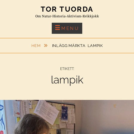
Skip
TOR TUORDA
to
Om Natur-Historia-Aktivism-Kvikkjokk
content
MENU
HEM
INLÄGG MÄRKTA
LAMPIK
ETIKETT:
lampik