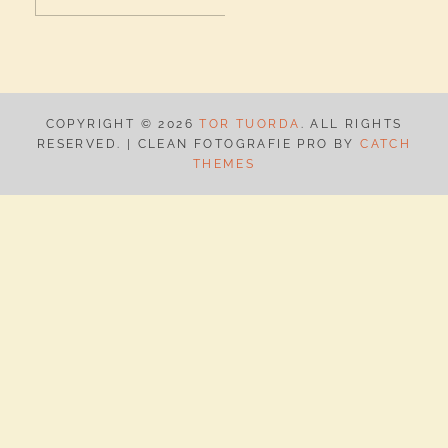
efter:
K
COPYRIGHT © 2026
TOR TUORDA
. ALL RIGHTS
RESERVED. | CLEAN FOTOGRAFIE PRO BY
CATCH
THEMES