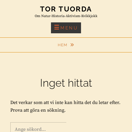
Skip
TOR TUORDA
to
Om Natur-Historia-Aktivism-Kvikkjokk
content
MENU
HEM
Inget hittat
Det verkar som att vi inte kan hitta det du letar efter.
Prova att göra en sökning.
Sök
S
Ö