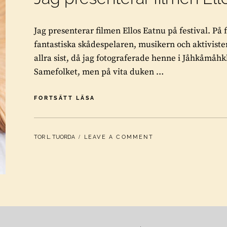
Jag presenterar filmen Ellos Eatnu på festival. På 
fantastiska skådespelaren, musikern och aktiviste
allra sist, då jag fotograferade henne i Jåhkåmåhkk
Samefolket, men på vita duken …
JAG
FORTSÄTT LÄSA
PRESENTERAR
FILMEN
ELLOS
BY
TOR L. TUORDA
LEAVE A COMMENT
EATNU
PÅ
FESTIVAL