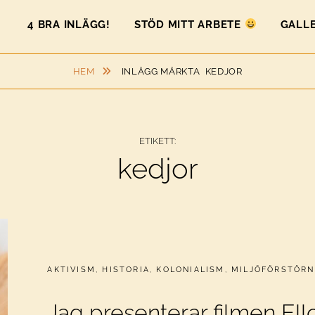
4 BRA INLÄGG!
STÖD MITT ARBETE
GALLE
HEM
INLÄGG MÄRKTA
KEDJOR
ETIKETT:
kedjor
CATEGORIES:
AKTIVISM
,
HISTORIA
,
KOLONIALISM
,
MILJÖFÖRSTÖRN
Jag presenterar filmen Ell