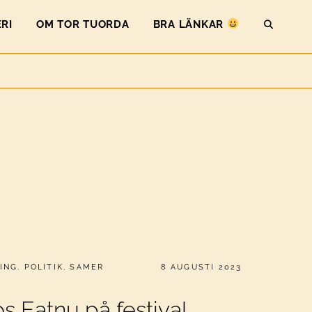
RI
OM TOR TUORDA
BRA LÄNKAR
SEAR
PUBLICERAT
ING
,
POLITIK
,
SAMER
8 AUGUSTI 2023
os Eatnu på festival