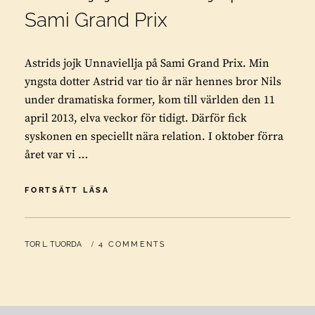
Sami Grand Prix
Astrids jojk Unnaviellja på Sami Grand Prix. Min
yngsta dotter Astrid var tio år när hennes bror Nils
under dramatiska former, kom till världen den 11
april 2013, elva veckor för tidigt. Därför fick
syskonen en speciellt nära relation. I oktober förra
året var vi …
ASTRIDS
FORTSÄTT LÄSA
JOJK
UNNAVIELLJA
PÅ
BY
TOR L. TUORDA
4 COMMENTS
SAMI
GRAND
PRIX