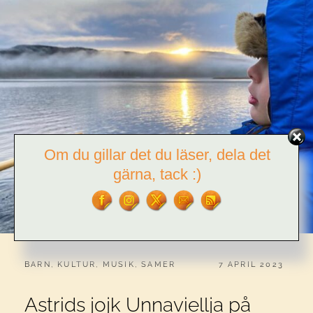
Om du gillar det du läser, dela det
gärna, tack :)
CATEGORIES:
PUBLICERAT
BARN
,
KULTUR
,
MUSIK
,
SAMER
7 APRIL 2023
Astrids jojk Unnaviellja på