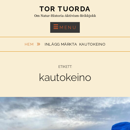
Skip
TOR TUORDA
to
Om Natur-Historia-Aktivism-Kvikkjokk
content
MENU
HEM
INLÄGG MÄRKTA
KAUTOKEINO
ETIKETT:
kautokeino