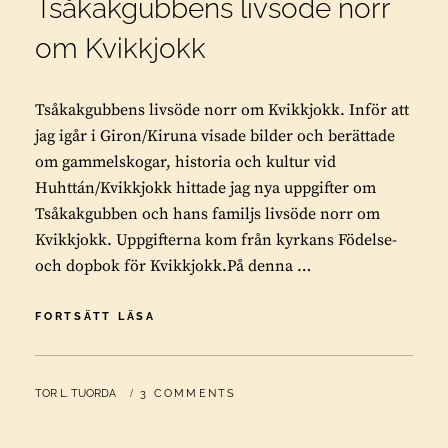
Tsåkakgubbens livsöde norr
om Kvikkjokk
Tsåkakgubbens livsöde norr om Kvikkjokk. Inför att
jag igår i Giron/Kiruna visade bilder och berättade
om gammelskogar, historia och kultur vid
Huhttán/Kvikkjokk hittade jag nya uppgifter om
Tsåkakgubben och hans familjs livsöde norr om
Kvikkjokk. Uppgifterna kom från kyrkans Födelse-
och dopbok för Kvikkjokk.På denna …
TSÅKAKGUBBENS
FORTSÄTT LÄSA
LIVSÖDE
NORR
OM
BY
TOR L. TUORDA
3 COMMENTS
KVIKKJOKK