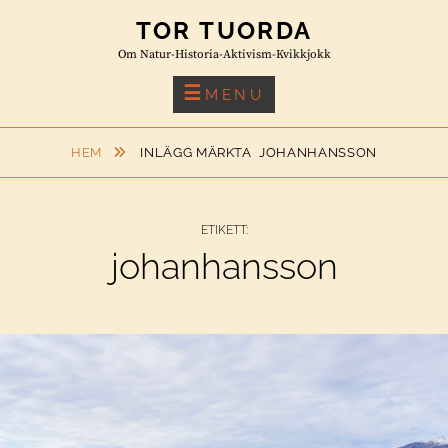
Skip
TOR TUORDA
to
Om Natur-Historia-Aktivism-Kvikkjokk
content
MENU
HEM
INLÄGG MÄRKTA
JOHANHANSSON
ETIKETT:
johanhansson