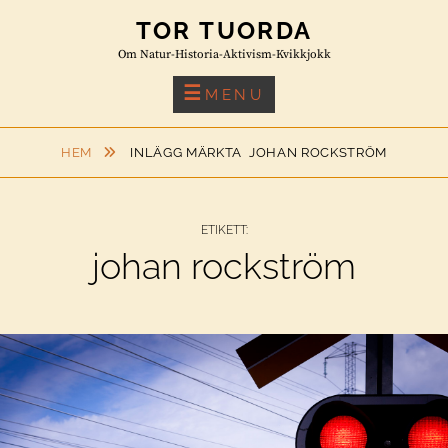
Skip
TOR TUORDA
to
Om Natur-Historia-Aktivism-Kvikkjokk
content
MENU
HEM
INLÄGG MÄRKTA
JOHAN ROCKSTRÖM
ETIKETT:
johan rockström