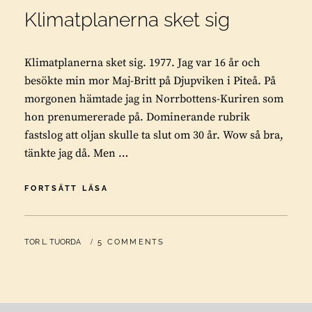
Klimatplanerna sket sig
Klimatplanerna sket sig. 1977. Jag var 16 år och
besökte min mor Maj-Britt på Djupviken i Piteå. På
morgonen hämtade jag in Norrbottens-Kuriren som
hon prenumererade på. Dominerande rubrik
fastslog att oljan skulle ta slut om 30 år. Wow så bra,
tänkte jag då. Men …
KLIMATPLANERNA
FORTSÄTT LÄSA
SKET
SIG
BY
TOR L. TUORDA
5 COMMENTS