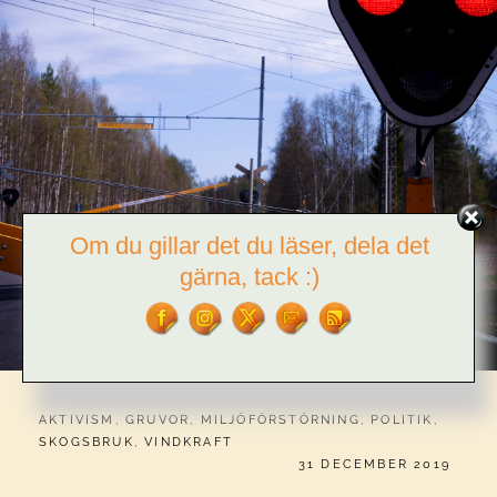
Om du gillar det du läser, dela det
gärna, tack :)
CATEGORIES:
AKTIVISM
,
GRUVOR
,
MILJÖFÖRSTÖRNING
,
POLITIK
,
SKOGSBRUK
,
VINDKRAFT
PUBLICERAT
31 DECEMBER 2019