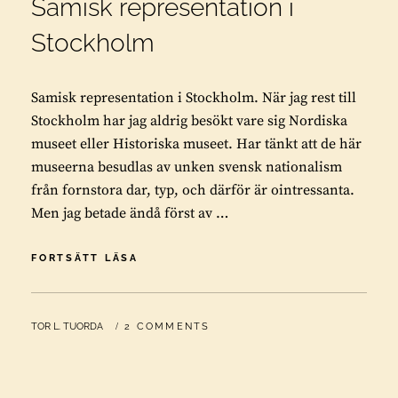
Samisk representation i
Stockholm
Samisk representation i Stockholm. När jag rest till
Stockholm har jag aldrig besökt vare sig Nordiska
museet eller Historiska museet. Har tänkt att de här
museerna besudlas av unken svensk nationalism
från fornstora dar, typ, och därför är ointressanta.
Men jag betade ändå först av …
SAMISK
FORTSÄTT LÄSA
REPRESENTATION
I
STOCKHOLM
BY
TOR L. TUORDA
2 COMMENTS