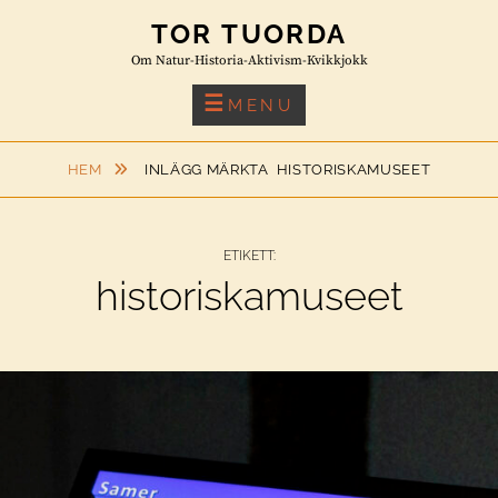
Skip
TOR TUORDA
to
Om Natur-Historia-Aktivism-Kvikkjokk
content
MENU
HEM
INLÄGG MÄRKTA
HISTORISKAMUSEET
ETIKETT:
historiskamuseet