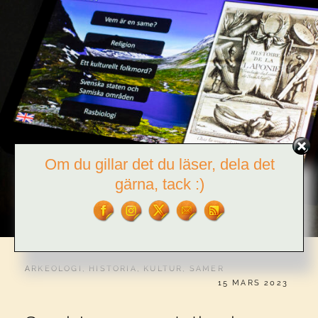
Om du gillar det du läser, dela det
gärna, tack :)
CATEGORIES:
ARKEOLOGI
,
HISTORIA
,
KULTUR
,
SAMER
PUBLICERAT
15 MARS 2023