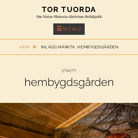
Skip
TOR TUORDA
to
Om Natur-Historia-Aktivism-Kvikkjokk
content
MENU
HEM
INLÄGG MÄRKTA
HEMBYGDSGÅRDEN
ETIKETT:
hembygdsgården