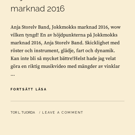
marknad 2016
Anja Storelv Band, Jokkmokks marknad 2016, wow
vilken tyngd! En av höjdpunkterna på Jokkmokks
marknad 2016, Anja Storelv Band. Skicklighet med
röster och instrument, glädje, fart och dynamik.
Kan inte bli så mycket bättre!Helst hade jag velat
göra en riktig musikvideo med mängder av vinklar
…
ANJA
FORTSÄTT LÄSA
STORELV
BAND
JOKKMOKKS
BY
TOR L. TUORDA
LEAVE A COMMENT
MARKNAD
2016