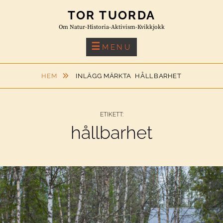
Skip
TOR TUORDA
to
Om Natur-Historia-Aktivism-Kvikkjokk
content
MENU
HEM
INLÄGG MÄRKTA
HÅLLBARHET
ETIKETT:
hållbarhet