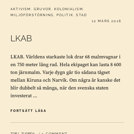
CATEGORIES:
AKTIVISM
,
GRUVOR
,
KOLONIALISM
,
MILJÖFÖRSTÖRNING
,
POLITIK
,
STAD
PUBLICERAT
12 MARS 2016
LKAB
LKAB. Världens starkaste lok drar 68 malmvagnar i
en 750 meter lång rad. Hela ekipaget kan lasta 8 600
ton järnmalm. Varje dygn går tio sådana tågset
mellan Kiruna och Narvik. Om några år kanske det
blir dubbelt så många, när den svenska staten
investerat …
LKAB
FORTSÄTT LÄSA
BY
TOR L. TUORDA
1 COMMENT