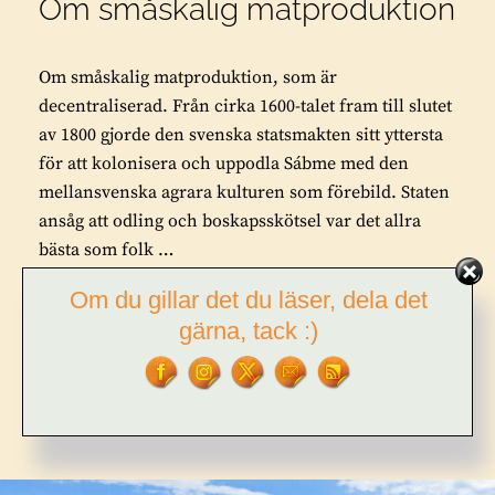
Om småskalig matproduktion
Om småskalig matproduktion, som är
decentraliserad. Från cirka 1600-talet fram till slutet
av 1800 gjorde den svenska statsmakten sitt yttersta
för att kolonisera och uppodla Sábme med den
mellansvenska agrara kulturen som förebild. Staten
ansåg att odling och boskapsskötsel var det allra
bästa som folk …
Om du gillar det du läser, dela det
OM
FORTSÄTT LÄSA
gärna, tack :)
SMÅSKALIG
MATPRODUKTION
BY
TOR L. TUORDA
LEAVE A COMMENT