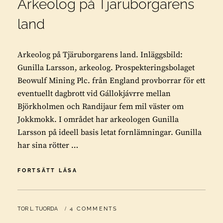
Arkeolog på Tjäruborgarens
land
Arkeolog på Tjäruborgarens land. Inläggsbild:
Gunilla Larsson, arkeolog. Prospekteringsbolaget
Beowulf Mining Plc. från England provborrar för ett
eventuellt dagbrott vid Gállokjávrre mellan
Björkholmen och Randijaur fem mil väster om
Jokkmokk. I området har arkeologen Gunilla
Larsson på ideell basis letat fornlämningar. Gunilla
har sina rötter …
ARKEOLOG
FORTSÄTT LÄSA
PÅ
TJÄRUBORGARENS
LAND
BY
TOR L. TUORDA
4 COMMENTS