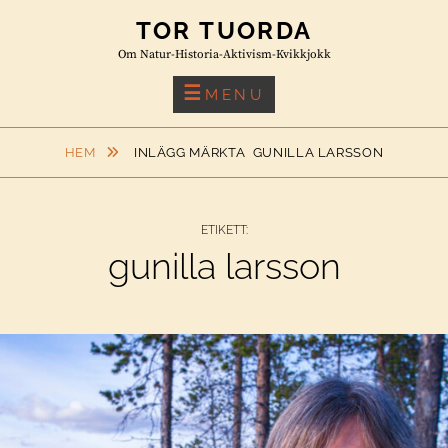
Skip
TOR TUORDA
to
Om Natur-Historia-Aktivism-Kvikkjokk
content
MENU
HEM
INLÄGG MÄRKTA
GUNILLA LARSSON
ETIKETT:
gunilla larsson