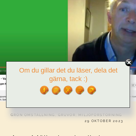
Om du gillar det du läser, dela det
gärna, tack :)
CATEGORIES:
GRÖN OMSTÄLLNING
,
GRUVOR
,
MILJÖFÖRSTÖRNING
PUBLICERAT
29 OKTOBER 2023