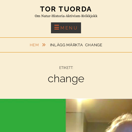
Skip
TOR TUORDA
to
Om Natur-Historia-Aktivism-Kvikkjokk
content
MENU
HEM
INLÄGG MÄRKTA
CHANGE
ETIKETT:
change