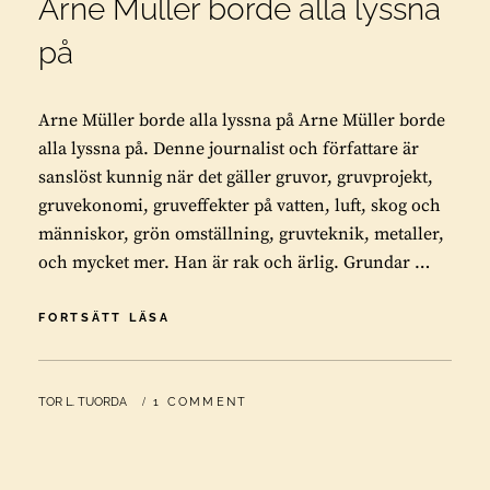
Arne Müller borde alla lyssna
på
Arne Müller borde alla lyssna på Arne Müller borde
alla lyssna på. Denne journalist och författare är
sanslöst kunnig när det gäller gruvor, gruvprojekt,
gruvekonomi, gruveffekter på vatten, luft, skog och
människor, grön omställning, gruvteknik, metaller,
och mycket mer. Han är rak och ärlig. Grundar …
ARNE
FORTSÄTT LÄSA
MÜLLER
BORDE
ALLA
BY
TOR L. TUORDA
1 COMMENT
LYSSNA
PÅ