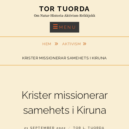
Skip
TOR TUORDA
to
Om Natur-Historia-Aktivism-Kvikkjokk
content
MENU
HEM
AKTIVISM
KRISTER MISSIONERAR SAMEHETS I KIRUNA
Krister missionerar
samehets i Kiruna
PUBLICERAT
AV
21 SEPTEMBER 2022
TOR L. TUORDA