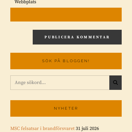
Webbplats
SÖK PÅ BLOGGEN!
Sök
S
efter:
Ö
K
NYHETER
MSC felsatsar i brandförsvaret
31 juli 2026