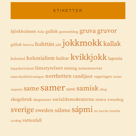
ETIKETTER
gruvor
gruva
gallok
björkholmen
fiske
gammelskog
jokkmokk
kallak
huhttán
gállok
historia
jakt
kvikkjokk
kolonialism
kultur
laponia
kolonial
länsstyrelsen
mining
naturreservat
lappskatteland
norrbotten
randijaur
regeringen
renar
naturskyddsföreningen
samer
samisk
same
sami
saepmie
skog
skogsbruk
socialdemokraterna
staten
sveaskog
skogssamer
sápmi
sverige
sweden
sábme
tuorda
tor tuorda
vattenfall
urskog