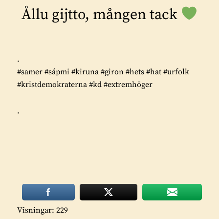
Ållu gijtto, mången tack
.
#samer #sápmi #kiruna #giron
#hets #hat #urfolk
#kristdemokraterna #kd #extremhöger
.
Visningar: 229