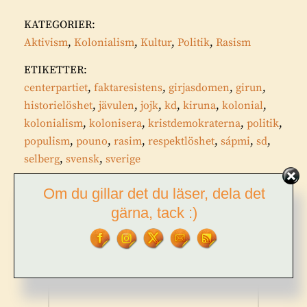
KATEGORIER:
Aktivism
,
Kolonialism
,
Kultur
,
Politik
,
Rasism
ETIKETTER:
centerpartiet
,
faktaresistens
,
girjasdomen
,
girun
,
historielöshet
,
jävulen
,
jojk
,
kd
,
kiruna
,
kolonial
,
kolonialism
,
kolonisera
,
kristdemokraterna
,
politik
,
populism
,
pouno
,
rasim
,
respektlöshet
,
sápmi
,
sd
,
selberg
,
svensk
,
sverige
Om du gillar det du läser, dela det
Inläggsnavigering
gärna, tack :)
FÖREGÅENDE
Föregående
Min video till låten Sveaskog
inlägg: