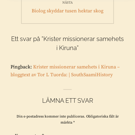
NÄSTA
Nästa
Biolog skyddar tusen hektar skog
inlägg:
Ett svar på ”Krister missionerar samehets
i Kiruna”
Pingback:
Krister missionerar samehets i Kiruna –
bloggtext av Tor L Tuorda: | SouthSaamiHistory
LÄMNA ETT SVAR
Din e-postadress kommer inte publiceras.
Obligatoriska fält är
märkta
*