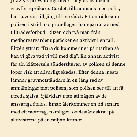
JIMAB:s provsprängningar – utgörs av lokala
gruvförespråkare. Gardet, tillsammans med polis,
har suverän tillgång till området. Ett område som
polisen i strid mot grundlagen har spärrat av med
tillträdesförbud. Ritzén och två män från
medborgargardet upptäcker en aktivist i en tall.
Ritzén yttrar: “Bara du kommer ner på marken så
kan vi göra vad vi vill med dig”. En annan aktivist
får sin klättersele sönderskuren av polisen så denne
löper risk att allvarligt skadas. Efter denna insats
lämnar gruvmotståndare in en lång rad av
anmälningar mot polisen, som polisen ser till att få
utreda själva. Självklart utan att någon av de
ansvariga åtalas. Jimab återkommer en tid senare
med ett motdrag, nämligen skadeståndskrav på
aktivisterna på en miljon kronor.