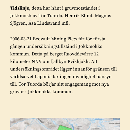
Tidslinje
, detta har hänt i gruvmotståndet i
Jokkmokk av Tor Tuorda, Henrik Blind, Magnus
Sjögren, Åsa Lindstrand mfl.
2006-03-21 Beowulf Mining Plc:s får för första
gången undersökningstillstånd i Jokkmokks
kommun. Detta på berget Ruovddevárre 12
kilometer NNV om fjällbyn Kvikkjokk. Att
undersökningsområdet ligger innanför gränsen till
världsarvet Laponia tar ingen myndighet hänsyn
till. Tor Tuorda börjar sitt engagemang mot nya
gruvor i Jokkmokks kommun.