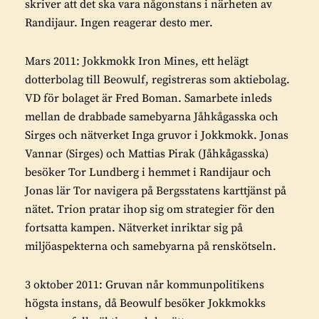
skriver att det ska vara någonstans i närheten av
Randijaur. Ingen reagerar desto mer.
Mars 2011: Jokkmokk Iron Mines, ett helägt
dotterbolag till Beowulf, registreras som aktiebolag.
VD för bolaget är Fred Boman. Samarbete inleds
mellan de drabbade samebyarna Jåhkågasska och
Sirges och nätverket Inga gruvor i Jokkmokk. Jonas
Vannar (Sirges) och Mattias Pirak (Jåhkågasska)
besöker Tor Lundberg i hemmet i Randijaur och
Jonas lär Tor navigera på Bergsstatens karttjänst på
nätet. Trion pratar ihop sig om strategier för den
fortsatta kampen. Nätverket inriktar sig på
miljöaspekterna och samebyarna på renskötseln.
3 oktober 2011: Gruvan når kommunpolitikens
högsta instans, då Beowulf besöker Jokkmokks