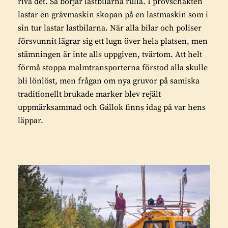
riva det. Så börjar lastbilarna rulla. I provschakten
lastar en grävmaskin skopan på en lastmaskin som i
sin tur lastar lastbilarna. När alla bilar och poliser
försvunnit lägrar sig ett lugn över hela platsen, men
stämningen är inte alls uppgiven, tvärtom. Att helt
förmå stoppa malmtransporterna förstod alla skulle
bli lönlöst, men frågan om nya gruvor på samiska
traditionellt brukade marker blev rejält
uppmärksammad och Gállok finns idag på var hens
läppar.