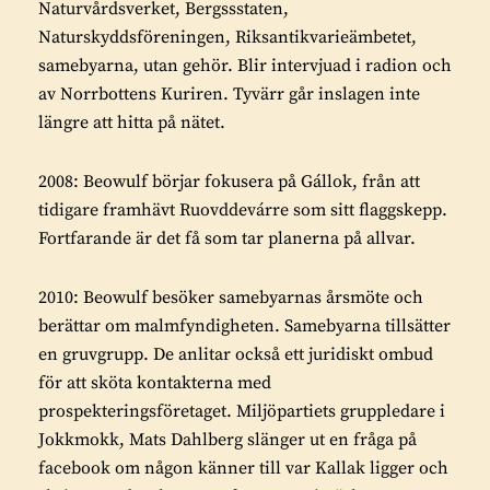
Naturvårdsverket, Bergssstaten,
Naturskyddsföreningen, Riksantikvarieämbetet,
samebyarna, utan gehör. Blir intervjuad i radion och
av Norrbottens Kuriren. Tyvärr går inslagen inte
längre att hitta på nätet.
2008: Beowulf börjar fokusera på Gállok, från att
tidigare framhävt Ruovddevárre som sitt flaggskepp.
Fortfarande är det få som tar planerna på allvar.
2010: Beowulf besöker samebyarnas årsmöte och
berättar om malmfyndigheten. Samebyarna tillsätter
en gruvgrupp. De anlitar också ett juridiskt ombud
för att sköta kontakterna med
prospekteringsföretaget. Miljöpartiets gruppledare i
Jokkmokk, Mats Dahlberg slänger ut en fråga på
facebook om någon känner till var Kallak ligger och