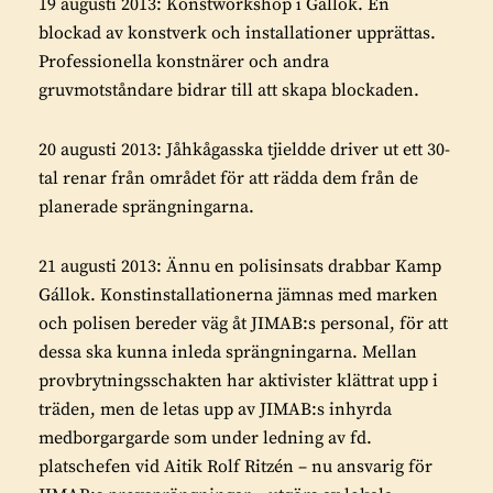
19 augusti 2013: Konstworkshop i Gállok. En
blockad av konstverk och installationer upprättas.
Professionella konstnärer och andra
gruvmotståndare bidrar till att skapa blockaden.
20 augusti 2013: Jåhkågasska tjieldde driver ut ett 30-
tal renar från området för att rädda dem från de
planerade sprängningarna.
21 augusti 2013: Ännu en polisinsats drabbar Kamp
Gállok. Konstinstallationerna jämnas med marken
och polisen bereder väg åt JIMAB:s personal, för att
dessa ska kunna inleda sprängningarna. Mellan
provbrytningsschakten har aktivister klättrat upp i
träden, men de letas upp av JIMAB:s inhyrda
medborgargarde som under ledning av fd.
platschefen vid Aitik Rolf Ritzén – nu ansvarig för