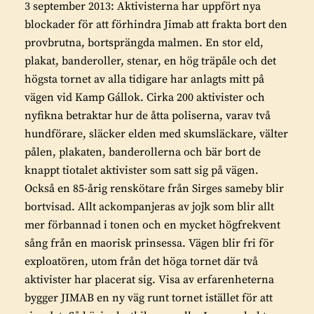
3 september 2013: Aktivisterna har uppfört nya
blockader för att förhindra Jimab att frakta bort den
provbrutna, bortsprängda malmen. En stor eld,
plakat, banderoller, stenar, en hög träpåle och det
högsta tornet av alla tidigare har anlagts mitt på
vägen vid Kamp Gállok. Cirka 200 aktivister och
nyfikna betraktar hur de åtta poliserna, varav två
hundförare, släcker elden med skumsläckare, välter
pålen, plakaten, banderollerna och bär bort de
knappt tiotalet aktivister som satt sig på vägen.
Också en 85-årig renskötare från Sirges sameby blir
bortvisad. Allt ackompanjeras av jojk som blir allt
mer förbannad i tonen och en mycket högfrekvent
sång från en maorisk prinsessa. Vägen blir fri för
exploatören, utom från det höga tornet där två
aktivister har placerat sig. Visa av erfarenheterna
bygger JIMAB en ny väg runt tornet istället för att