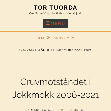
Skip
TOR TUORDA
to
Om Natur-Historia-Aktivism-Kvikkjokk
content
MENU
HEM
AKTIVISM
GRUVMOTSTÅNDET I JOKKMOKK 2006-2021
Gruvmotståndet i
Jokkmokk 2006-2021
PUBLICERAT
AV
2 MARS 2019
TOR L. TUORDA